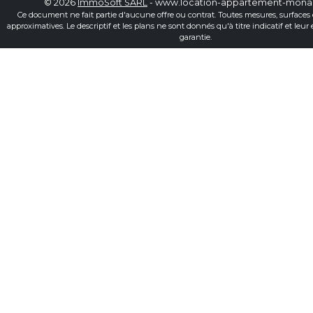
© 2026
ImmoSoft SARL
- www.location-appartement-mon
Ce document ne fait partie d'aucune offre ou contrat. Toutes mesures, surfaces 
approximatives. Le descriptif et les plans ne sont donnés qu'à titre indicatif et leur
garantie.