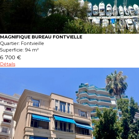
MAGNIFIQUE BUREAU FONTVIELLE
Quartier:
Fontvieille
Superficie:
94 m²
6 700 €
Détails