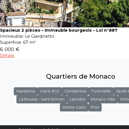
Spacieux 2 pièces – Immeuble bourgeois – Loi n°887
Immeuble:
Le Giardinetto
Superficie:
67 m²
6 000 €
Détails
Quartiers de Monaco
Mareterra
Carré d'Or
Condamine
Fontvieille
Jardin
La Rousse - Saint Roman
Larvotto
Monaco-Ville
Mon
Monte-Carlo
Port