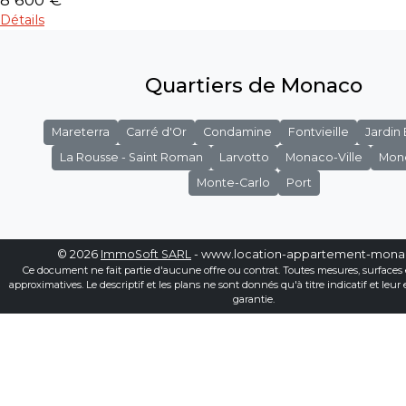
Détails
Quartiers de Monaco
Mareterra
Carré d'Or
Condamine
Fontvieille
Jardin
La Rousse - Saint Roman
Larvotto
Monaco-Ville
Mon
Monte-Carlo
Port
© 2026
ImmoSoft SARL
- www.location-appartement-mon
Ce document ne fait partie d'aucune offre ou contrat. Toutes mesures, surfaces 
approximatives. Le descriptif et les plans ne sont donnés qu'à titre indicatif et leur
garantie.