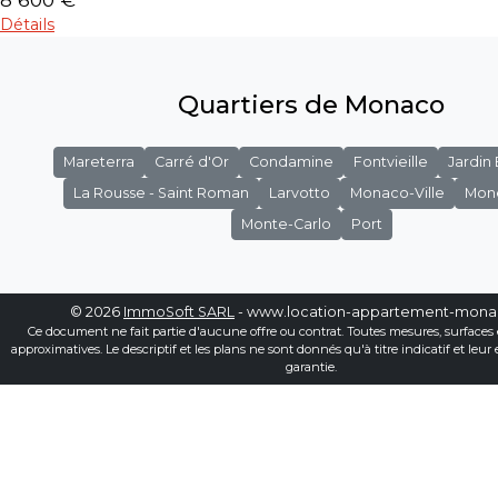
Détails
Quartiers de Monaco
Mareterra
Carré d'Or
Condamine
Fontvieille
Jardin
La Rousse - Saint Roman
Larvotto
Monaco-Ville
Mon
Monte-Carlo
Port
© 2026
ImmoSoft SARL
- www.location-appartement-mon
Ce document ne fait partie d'aucune offre ou contrat. Toutes mesures, surfaces 
approximatives. Le descriptif et les plans ne sont donnés qu'à titre indicatif et leur
garantie.