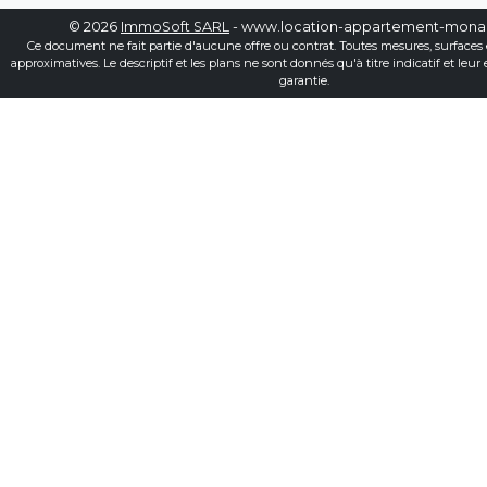
© 2026
ImmoSoft SARL
- www.location-appartement-mon
Ce document ne fait partie d'aucune offre ou contrat. Toutes mesures, surfaces 
approximatives. Le descriptif et les plans ne sont donnés qu'à titre indicatif et leur
garantie.