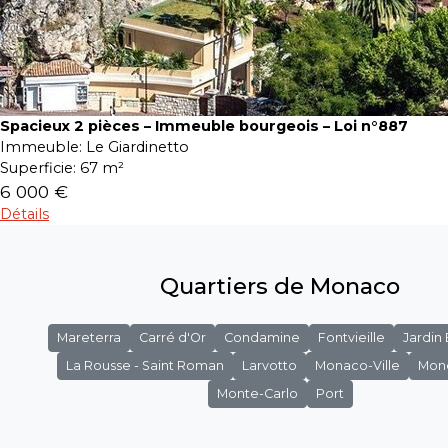
Spacieux 2 pièces – Immeuble bourgeois – Loi n°887
Immeuble:
Le Giardinetto
Superficie:
67 m²
6 000 €
Détails
Quartiers de Monaco
Mareterra
Carré d'Or
Condamine
Fontvieille
Jardin
La Rousse - Saint Roman
Larvotto
Monaco-Ville
Mon
Monte-Carlo
Port