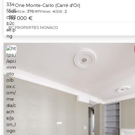
One Monte-Carlo (Carré d'Or)
376 m²
4
2
Superficie :
Pièces :
SDB :
110 000 €
BC PROPERTIES MONACO