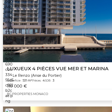
LUXUEUX 4 PIÈCES VUE MER ET MARINA
Le Renzo (Anse du Portier)
531 m²
4
3
Superficie :
Pièces :
SDB :
110 000 €
BC PROPERTIES MONACO