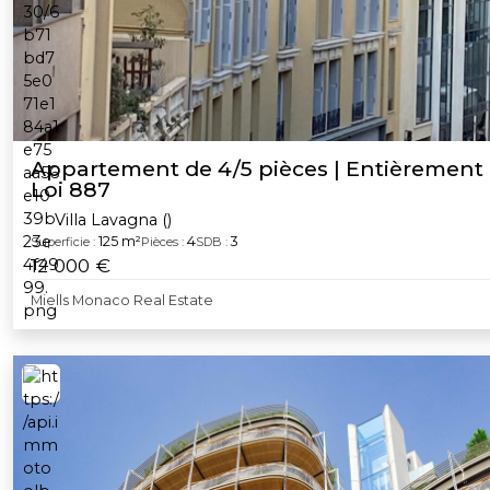
Appartement de 4/5 pièces | Entièrement 
Loi 887
Villa Lavagna ()
125 m²
4
3
Superficie :
Pièces :
SDB :
12 000 €
Miells Monaco Real Estate