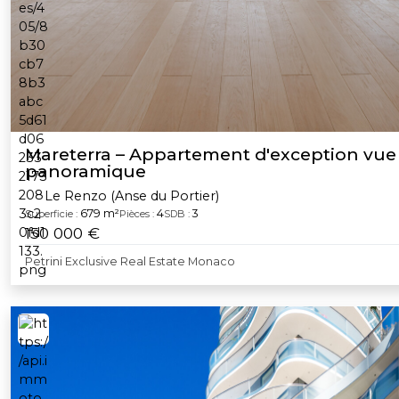
Mareterra – Appartement d'exception vue
panoramique
Le Renzo (Anse du Portier)
679 m²
4
3
Superficie :
Pièces :
SDB :
150 000 €
Petrini Exclusive Real Estate Monaco