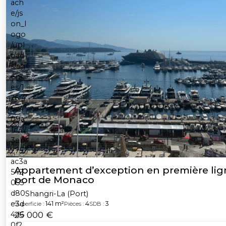
Appartement d’exception en première lign
port de Monaco
Shangri-La (Port)
141 m²
4
3
Superficie :
Pièces :
SDB :
25 000 €