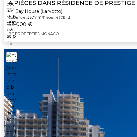
4 PIÈCES DANS RÉSIDENCE DE PRESTIGE
Bay House (Larvotto)
337.7 m²
4
3
Superficie :
Pièces :
SDB :
55 000 €
BC PROPERTIES MONACO