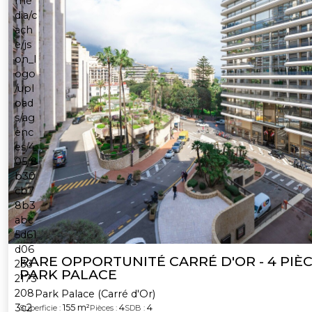
RARE OPPORTUNITÉ CARRÉ D'OR - 4 PIÈCES AU
PARK PALACE
Park Palace (Carré d'Or)
155 m²
4
4
Superficie :
Pièces :
SDB :