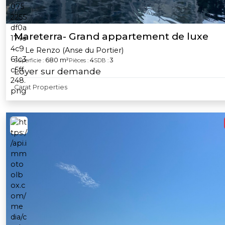
Mareterra- Grand appartement de luxe
Le Renzo (Anse du Portier)
680 m²
4
3
Superficie :
Pièces :
SDB :
Loyer sur demande
Carat Properties