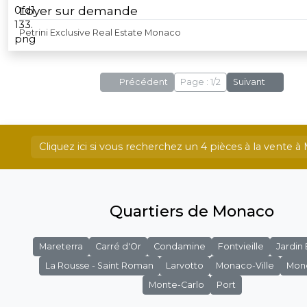
Loyer sur demande
Petrini Exclusive Real Estate Monaco
Précédent
Page : 1/2
Suivant
Cliquez ici si vous recherchez un 4 pièces à la vente 
Quartiers de Monaco
Mareterra
Carré d'Or
Condamine
Fontvieille
Jardin
La Rousse - Saint Roman
Larvotto
Monaco-Ville
Mon
Monte-Carlo
Port