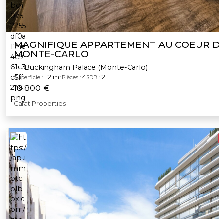
MAGNIFIQUE APPARTEMENT AU COEUR 
MONTE-CARLO
Buckingham Palace (Monte-Carlo)
112 m²
4
2
Superficie :
Pièces :
SDB :
18 800 €
Carat Properties