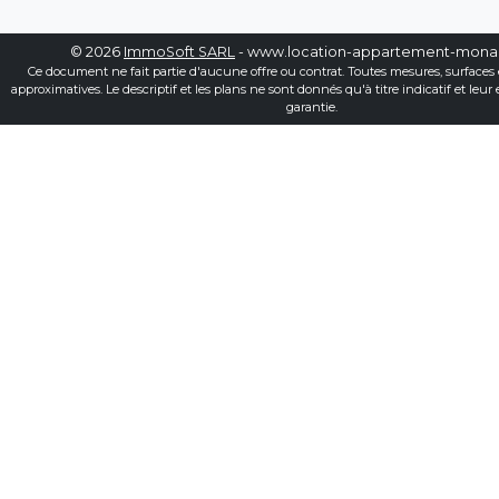
© 2026
ImmoSoft SARL
- www.location-appartement-mon
Ce document ne fait partie d'aucune offre ou contrat. Toutes mesures, surfaces 
approximatives. Le descriptif et les plans ne sont donnés qu'à titre indicatif et leur
garantie.