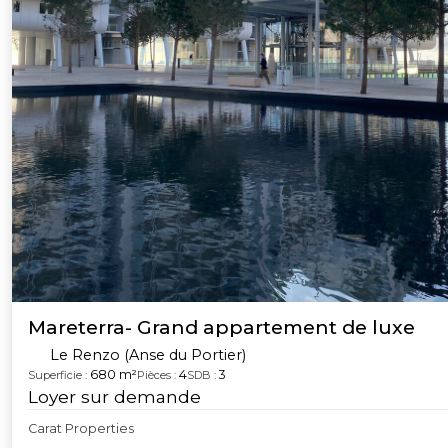
Mareterra- Grand appartement de luxe
Le Renzo (Anse du Portier)
680 m²
4
3
Superficie :
Pièces :
SDB :
Loyer sur demande
Carat Properties