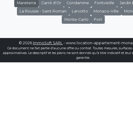
Mareterra
Carré d'Or
Condamine
Fontvieille
Jardin
La Rousse - Saint Roman
Larvotto
Monaco-Ville
Mon
Monte-Carlo
Port
© 2026
ImmoSoft SARL
- www.location-appartement-mon
Ce document ne fait partie d'aucune offre ou contrat. Toutes mesures, surfaces 
approximatives. Le descriptif et les plans ne sont donnés qu'à titre indicatif et leur
garantie.