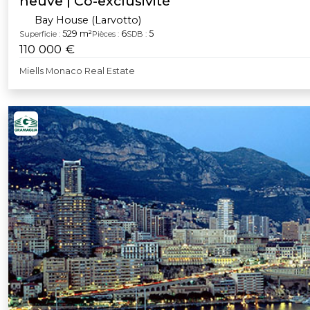
neuve | Co-exclusivité
Bay House (Larvotto)
529 m²
6
5
Superficie :
Pièces :
SDB :
110 000 €
Miells Monaco Real Estate