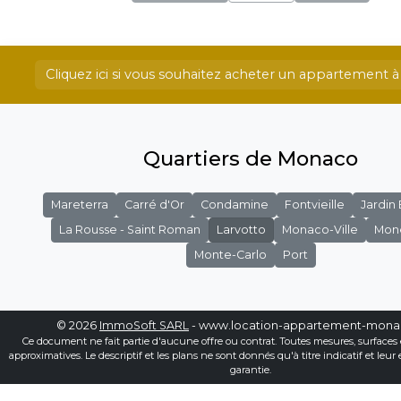
Cliquez ici si vous souhaitez acheter un appartement
Quartiers de Monaco
Mareterra
Carré d'Or
Condamine
Fontvieille
Jardin
La Rousse - Saint Roman
Larvotto
Monaco-Ville
Mon
Monte-Carlo
Port
© 2026
ImmoSoft SARL
- www.location-appartement-mon
Ce document ne fait partie d'aucune offre ou contrat. Toutes mesures, surfaces 
approximatives. Le descriptif et les plans ne sont donnés qu'à titre indicatif et leur
garantie.