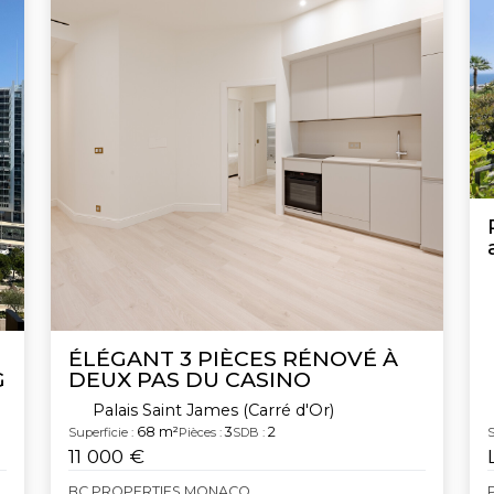
ÉLÉGANT 3 PIÈCES RÉNOVÉ À
G
DEUX PAS DU CASINO
Palais Saint James (Carré d'Or)
68 m²
3
2
Superficie :
Pièces :
SDB :
S
11 000 €
BC PROPERTIES MONACO