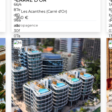
CARRE D'OR
Les Acanthes (Carré d'Or)
S
360 €
Europagence