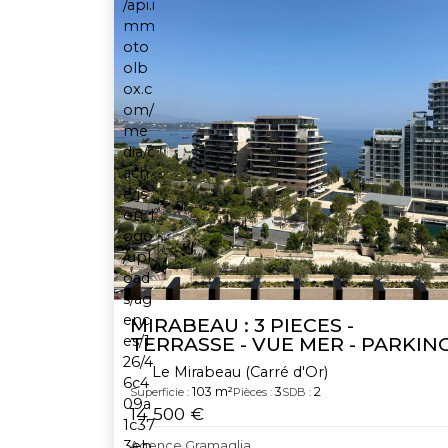
MIRABEAU : 3 PIECES -
TERRASSE - VUE MER - PARKIN
Le Mirabeau (Carré d'Or)
103 m²
3
2
Superficie :
Pièces :
SDB :
14 500 €
Agence Gramaglia