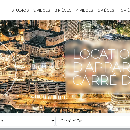
STUDIOS
2 PIÈCES
3 PIÈCES
4 PIÈCES
5 PIÈCES
+5 PI
LOCATI
D'APPAR
CARRÉ D