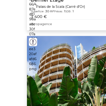
Dernier Étage
Palais de la Scala (Carré d'Or)
30 m²
1
1
Superficie :
Pièces :
SDB :
3 400 €
Europagence