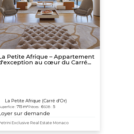
La Petite Afrique – Appartement
d'exception au cœur du Carré
d'Or
La Petite Afrique (Carré d'Or)
715 m²
6
5
uperficie :
Pièces :
SDB :
Loyer sur demande
Petrini Exclusive Real Estate Monaco