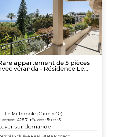
Rare appartement de 5 pièces
avec véranda - Résidence Le
Métropole
Le Metropole (Carré d'Or)
428.7 m²
5
3
uperficie :
Pièces :
SDB :
Loyer sur demande
Petrini Exclusive Real Estate Monaco