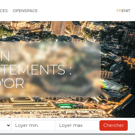
ÈCES
OPENSPACE
FR
EN
IT
ON
TEMENTS :
'OR