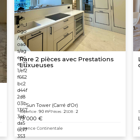
Rare 2 pièces avec Prestations
Luxueuses
Sun Tower (Carré d'Or)
90 m²
2
2
Superficie :
Pièces :
SDB :
S
19 000 €
Agence Continentale