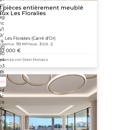
3 pièces entièrement meublé
aux Les Floralies
Les Floralies (Carré d'Or)
110 m²
3
2
uperficie :
Pièces :
SDB :
30 000 €
Lorenza von Stein Monaco