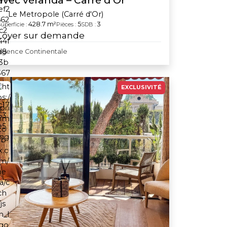
avec véranda – Carré d’Or
Le Metropole (Carré d'Or)
428.7 m²
5
3
uperficie :
Pièces :
SDB :
Loyer sur demande
Agence Continentale
EXCLUSIVITÉ