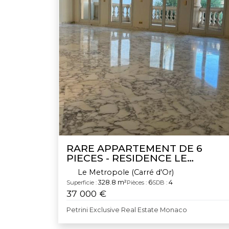
RARE APPARTEMENT DE 6
PIECES - RESIDENCE LE
METROPOLE CARRE D'OR
Le Metropole (Carré d'Or)
328.8 m²
6
4
Superficie :
Pièces :
SDB :
37 000 €
Petrini Exclusive Real Estate Monaco