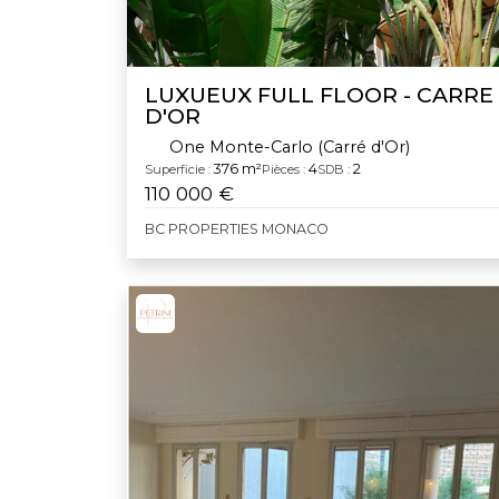
LUXUEUX FULL FLOOR - CARRE
D'OR
One Monte-Carlo (Carré d'Or)
376 m²
4
2
Superficie :
Pièces :
SDB :
110 000 €
BC PROPERTIES MONACO