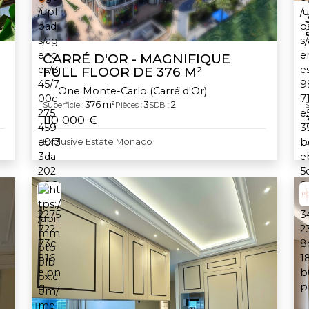
CARRÉ D'OR - MAGNIFIQUE
FULL FLOOR DE 376 M²
One Monte-Carlo (Carré d'Or)
376 m²
3
2
Superficie :
Pièces :
SDB :
S
110 000 €
Exclusive Estate Monaco