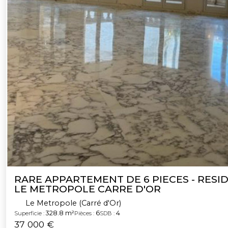
RARE APPARTEMENT DE 6 PIECES - RESI
LE METROPOLE CARRE D'OR
Le Metropole (Carré d'Or)
328.8 m²
6
4
Superficie :
Pièces :
SDB :
37 000 €