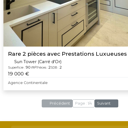
Rare 2 pièces avec Prestations Luxueuses
Sun Tower (Carré d'Or)
90 m²
2
2
Superficie :
Pièces :
SDB :
19 000 €
Agence Continentale
Précédent
Page : 1/4
Suivant