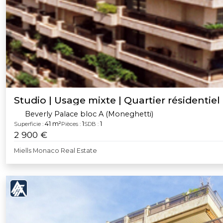
Studio | Usage mixte | Quartier résidentiel
Beverly Palace bloc A (Moneghetti)
41 m²
1
1
Superficie :
Pièces :
SDB :
2 900 €
Miells Monaco Real Estate