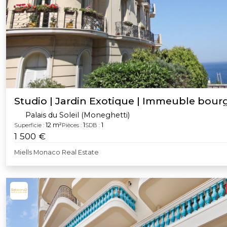
Studio | Jardin Exotique | Immeuble bour
Palais du Soleil (Moneghetti)
12 m²
1
1
Superficie :
Pièces :
SDB :
1 500 €
Miells Monaco Real Estate