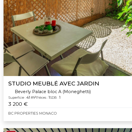
STUDIO MEUBLÉ AVEC JARDIN
Beverly Palace bloc A (Moneghetti)
41 m²
1
1
Superficie :
Pièces :
SDB :
3 200 €
BC PROPERTIES MONACO