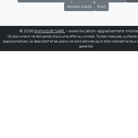
Monte-Carlo
Port
© 2026
ImmoSoft SARL
- www.location-appartement-mon
Ce document ne fait partie d'aucune offre ou contrat. Toutes mesures, surfaces 
approximatives. Le descriptif et les plans ne sont donnés qu'à titre indicatif et leur
garantie.