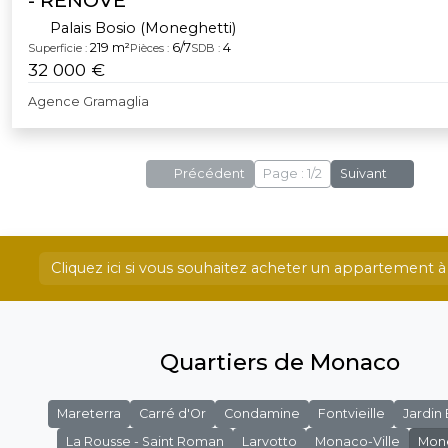
- RENOVE
Palais Bosio (Moneghetti)
219 m²
6/7
4
Superficie :
Pièces :
SDB :
32 000 €
Agence Gramaglia
Précédent
Page : 1/2
Suivant
Cliquez ici si vous souhaitez acheter un appartement
Quartiers de Monaco
Mareterra
Carré d'Or
Condamine
Fontvieille
Jardin
La Rousse - Saint Roman
Larvotto
Monaco-Ville
Mon