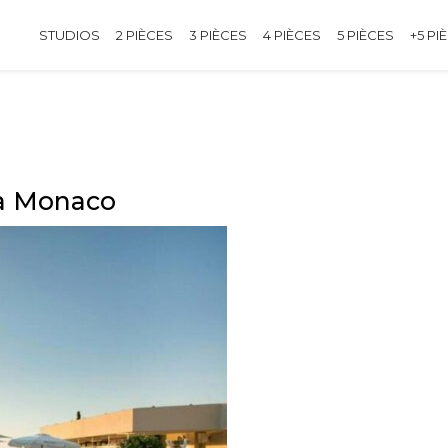
STUDIOS
2 PIÈCES
3 PIÈCES
4 PIÈCES
5 PIÈCES
+5 PI
 à Monaco