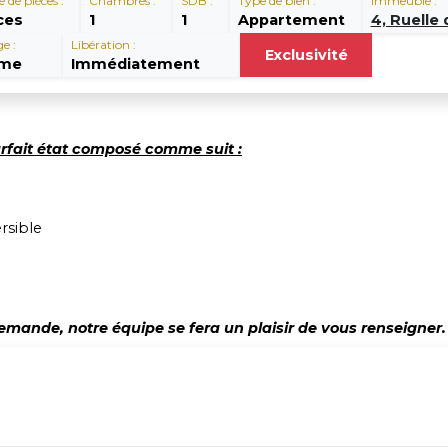
de pièces :
Chambres :
SDB :
Type de bien :
Immeuble :
ces
1
1
Appartement
4, Ruelle 
e :
Libération :
Exclusivité
me
Immédiatement
arfait état composé comme suit :
ersible
emande, notre équipe se fera un plaisir de vous renseigner.