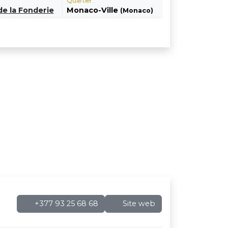
Quartier :
de la Fonderie
Monaco-Ville
(Monaco)
+377 93 25 68 68
Site web