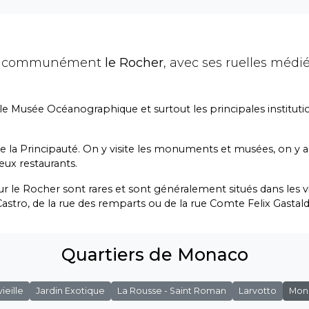
lé communément
le Rocher
, avec ses ruelles médié
e, le Musée Océanographique et surtout les principales institut
e de la Principauté. On y visite les monuments et musées, on y 
ux restaurants.
 le Rocher sont rares et sont généralement situés dans les v
Castro, de la rue des remparts ou de la rue Comte Felix Gastaldi
Quartiers de Monaco
ieille
Jardin Exotique
La Rousse - Saint Roman
Larvotto
Mona