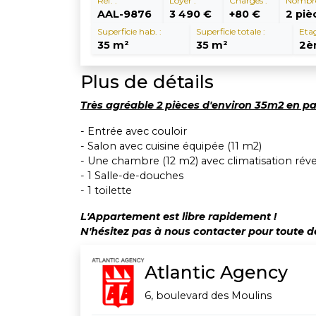
Réf. :
Loyer :
Charges :
Nombre 
AAL-9876
3 490 €
+80 €
2 piè
Superficie hab. :
Superficie totale :
Etag
35 m²
35 m²
2è
Plus de détails
Très agréable 2 pièces d'environ 35m2 en p
- Entrée avec couloir
- Salon avec cuisine équipée (11 m2)
- Une chambre (12 m2) avec climatisation rév
- 1 Salle-de-douches
- 1 toilette
L'Appartement est libre rapidement !
N'hésitez pas à nous contacter pour toute d
Atlantic Agency
6, boulevard des Moulins