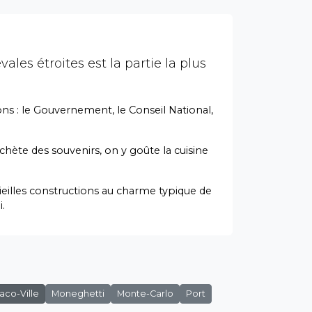
vales étroites est la partie la plus
ions : le Gouvernement, le Conseil National,
achète des souvenirs, on y goûte la cuisine
ieilles constructions au charme typique de
.
co-Ville
Moneghetti
Monte-Carlo
Port