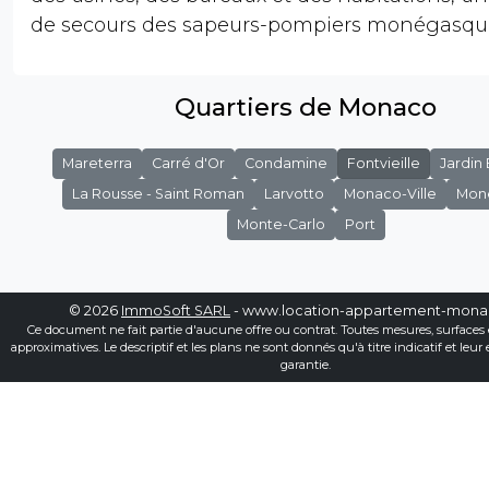
de secours des sapeurs-pompiers monégasqu
Quartiers de Monaco
Mareterra
Carré d'Or
Condamine
Fontvieille
Jardin
La Rousse - Saint Roman
Larvotto
Monaco-Ville
Mon
Monte-Carlo
Port
© 2026
ImmoSoft SARL
- www.location-appartement-mon
Ce document ne fait partie d'aucune offre ou contrat. Toutes mesures, surfaces 
approximatives. Le descriptif et les plans ne sont donnés qu'à titre indicatif et leur
garantie.