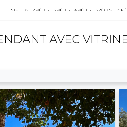
STUDIOS
2 PIÈCES
3 PIÈCES
4 PIÈCES
5 PIÈCES
+5 PI
NDANT AVEC VITRIN