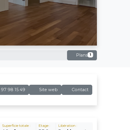
Plans
1
97 98 15 49
Site web
Contact
Superficie totale :
Etage :
Libération :