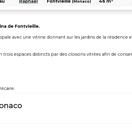
au
Raphael
Fontvieille
46 m²
(Monaco)
na de Fontvieille.
le avec une vitrine donnant sur les jardins de la résidence et 
n trois espaces distincts par des cloisons vitrées afin de conser
récaire.
Monaco