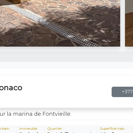
Monaco
+377 
ur la marina de Fontvieille.
 bien :
Immeuble :
Quartier :
Superficie hab. :