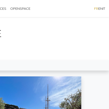
ÈCES
OPENSPACE
FR
EN
IT
E