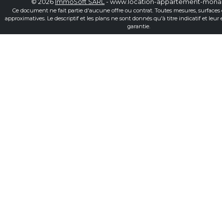
© 2026
ImmoSoft SARL
- www.location-appartement-mon
Ce document ne fait partie d'aucune offre ou contrat. Toutes mesures, surfaces 
approximatives. Le descriptif et les plans ne sont donnés qu'à titre indicatif et leur
garantie.