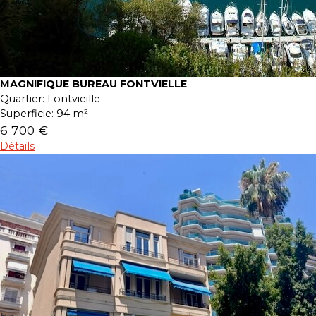
MAGNIFIQUE BUREAU FONTVIELLE
Quartier:
Fontvieille
Superficie:
94 m²
6 700 €
Détails