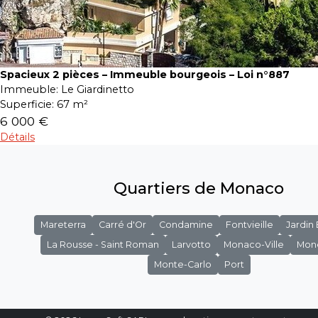
Spacieux 2 pièces – Immeuble bourgeois – Loi n°887
Immeuble:
Le Giardinetto
Superficie:
67 m²
6 000 €
Détails
Quartiers de Monaco
Mareterra
Carré d'Or
Condamine
Fontvieille
Jardin
La Rousse - Saint Roman
Larvotto
Monaco-Ville
Mon
Monte-Carlo
Port