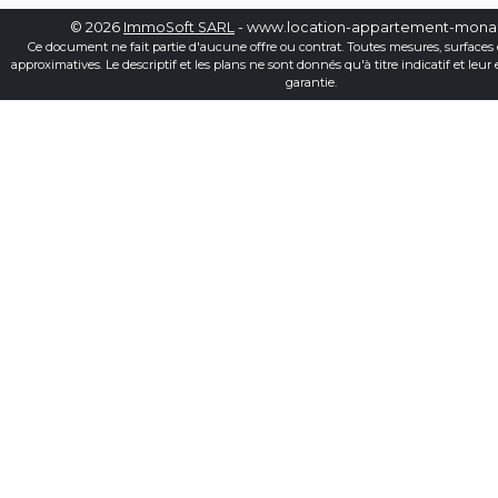
© 2026
ImmoSoft SARL
- www.location-appartement-mon
Ce document ne fait partie d'aucune offre ou contrat. Toutes mesures, surfaces 
approximatives. Le descriptif et les plans ne sont donnés qu'à titre indicatif et leur
garantie.