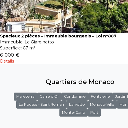
Spacieux 2 pièces – Immeuble bourgeois – Loi n°887
Immeuble:
Le Giardinetto
Superficie:
67 m²
6 000 €
Détails
Quartiers de Monaco
Mareterra
Carré d'Or
Condamine
Fontvieille
Jardin
La Rousse - Saint Roman
Larvotto
Monaco-Ville
Mon
Monte-Carlo
Port