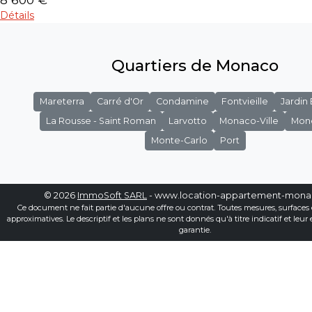
Détails
Quartiers de Monaco
Mareterra
Carré d'Or
Condamine
Fontvieille
Jardin
La Rousse - Saint Roman
Larvotto
Monaco-Ville
Mon
Monte-Carlo
Port
© 2026
ImmoSoft SARL
- www.location-appartement-mon
Ce document ne fait partie d'aucune offre ou contrat. Toutes mesures, surfaces 
approximatives. Le descriptif et les plans ne sont donnés qu'à titre indicatif et leur
garantie.