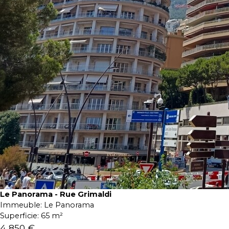
Le Panorama - Rue Grimaldi
Immeuble:
Le Panorama
Superficie:
65 m²
4 850 €