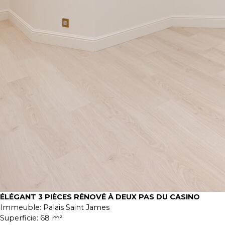
ÉLÉGANT 3 PIÈCES RÉNOVÉ À DEUX PAS DU CASINO
Immeuble:
Palais Saint James
Superficie:
68 m²