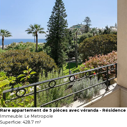
Rare appartement de 5 pièces avec véranda - Résidence
Immeuble:
Le Metropole
Superficie:
428.7 m²