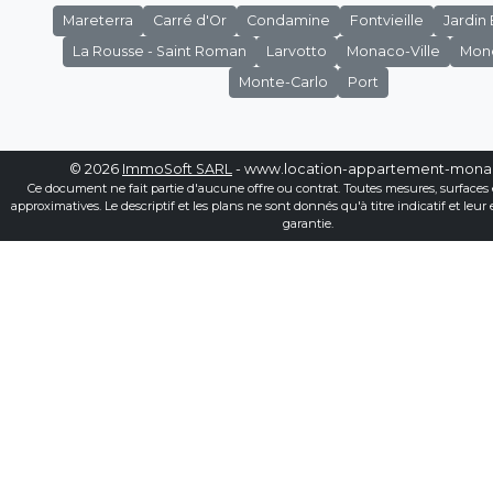
Mareterra
Carré d'Or
Condamine
Fontvieille
Jardin
La Rousse - Saint Roman
Larvotto
Monaco-Ville
Mon
Monte-Carlo
Port
© 2026
ImmoSoft SARL
- www.location-appartement-mon
Ce document ne fait partie d'aucune offre ou contrat. Toutes mesures, surfaces 
approximatives. Le descriptif et les plans ne sont donnés qu'à titre indicatif et leur
garantie.