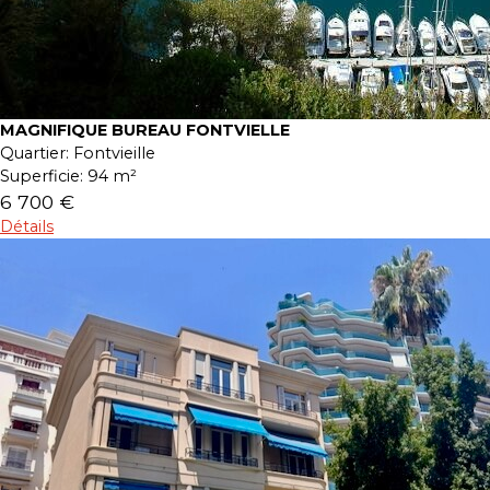
MAGNIFIQUE BUREAU FONTVIELLE
Quartier:
Fontvieille
Superficie:
94 m²
6 700 €
Détails