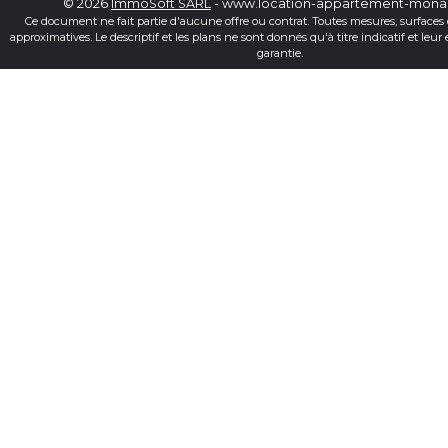
© 2026
ImmoSoft SARL
- www.location-appartement-mon
Ce document ne fait partie d'aucune offre ou contrat. Toutes mesures, surfaces 
approximatives. Le descriptif et les plans ne sont donnés qu'à titre indicatif et leur
garantie.