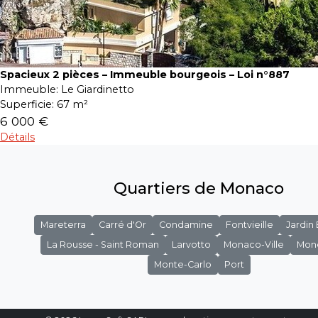
Spacieux 2 pièces – Immeuble bourgeois – Loi n°887
Immeuble:
Le Giardinetto
Superficie:
67 m²
6 000 €
Détails
Quartiers de Monaco
Mareterra
Carré d'Or
Condamine
Fontvieille
Jardin
La Rousse - Saint Roman
Larvotto
Monaco-Ville
Mon
Monte-Carlo
Port