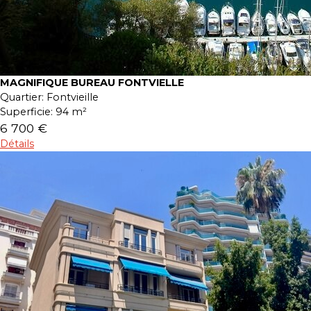
MAGNIFIQUE BUREAU FONTVIELLE
Quartier:
Fontvieille
Superficie:
94 m²
6 700 €
Détails