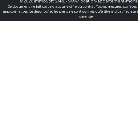
© 2026
ImmoSoft SARL
- www.location-appartement-mon
Ce document ne fait partie d'aucune offre ou contrat. Toutes mesures, surfaces 
approximatives. Le descriptif et les plans ne sont donnés qu'à titre indicatif et leur
garantie.