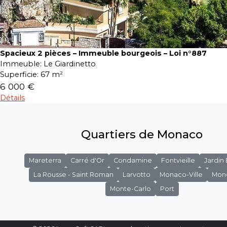
Spacieux 2 pièces – Immeuble bourgeois – Loi n°887
Immeuble:
Le Giardinetto
Superficie:
67 m²
6 000 €
Détails
Quartiers de Monaco
Mareterra
Carré d'Or
Condamine
Fontvieille
Jardin
La Rousse - Saint Roman
Larvotto
Monaco-Ville
Mon
Monte-Carlo
Port