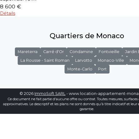
8 600 €
Détails
Quartiers de Monaco
Mareterra
Carré d'Or
Condamine
Fontvieille
Jardin
La Rousse - Saint Roman
Larvotto
Monaco-Ville
Mon
Monte-Carlo
Port
© 2026
ImmoSoft SARL
- www.location-appartement-mon
Ce document ne fait partie d'aucune offre ou contrat. Toutes mesures, surfaces 
approximatives. Le descriptif et les plans ne sont donnés qu'à titre indicatif et leur
garantie.