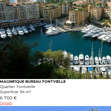
MAGNIFIQUE BUREAU FONTVIELLE
Quartier:
Fontvieille
Superficie:
94 m²
6 700 €
Détails