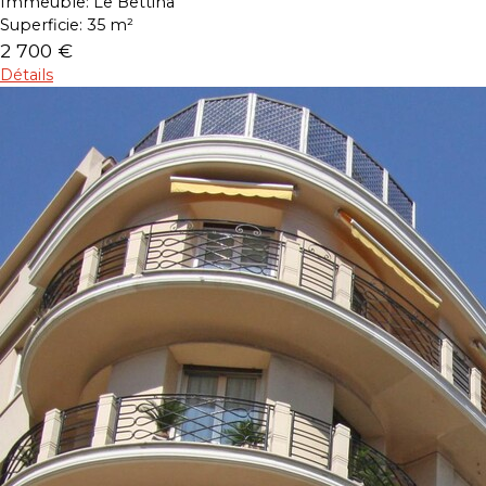
Immeuble:
Le Bettina
Superficie:
35 m²
2 700 €
Détails