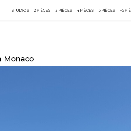
STUDIOS
2 PIÈCES
3 PIÈCES
4 PIÈCES
5 PIÈCES
+5 PI
 à Monaco