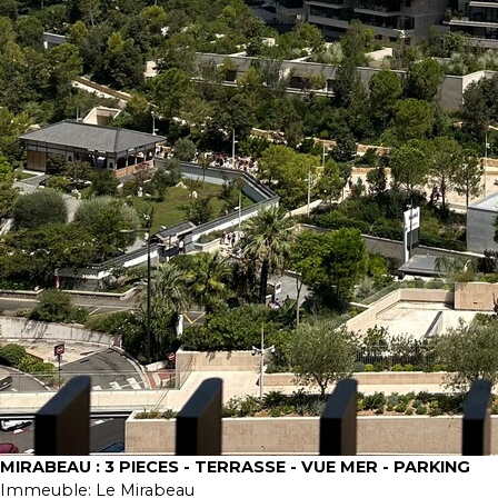
MIRABEAU : 3 PIECES - TERRASSE - VUE MER - PARKING
Immeuble:
Le Mirabeau