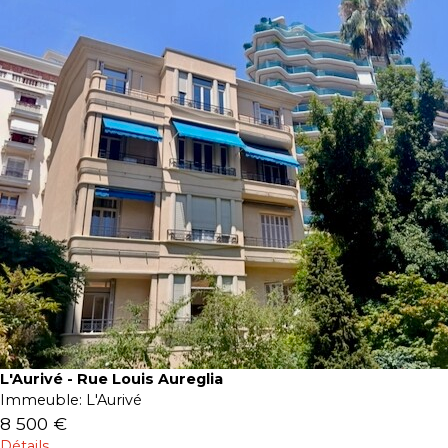
L'Aurivé - Rue Louis Aureglia
Immeuble:
L'Aurivé
8 500 €
Détails