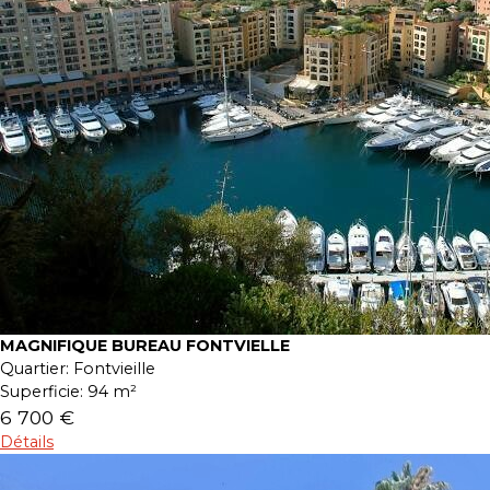
MAGNIFIQUE BUREAU FONTVIELLE
Quartier:
Fontvieille
Superficie:
94 m²
6 700 €
Détails