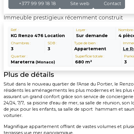
+377 99 99 18 18
Site web
Contact
Immeuble prestigieux récemment construit
Réf. :
Loyer :
Nombre d
KG Renzo 476 Location
Sur demande
4 pièc
Chambres :
SDB :
Type de bien :
Immeu
3
3
Appartement
Le R
Quartier :
Superficie totale :
Parki
Mareterra
680 m²
3
(Monaco)
Plus de détails
Situé dans le nouveau quartier de l'Anse du Portier, le Renzo 
résidents les aménagements les plus modernes et les plus 
assurant un grand confort grâce son service de conciergerie 
24/24, 7/7, sa piscine d'eau de mer, sa salle de réunion, son l
de jeux pour les enfants, sa salle de sport hammam et saun
voiturier.
Magnifique appartement offrant de vastes volumes et plusi
terrasses vue mer panoramique.