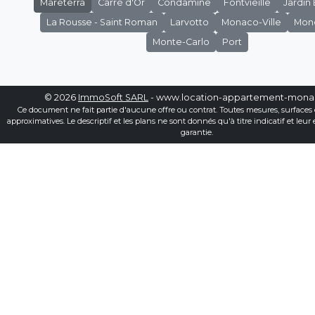
Mareterra
Carré d'Or
Condamine
Fontvieille
Jardin
La Rousse - Saint Roman
Larvotto
Monaco-Ville
Mon
Monte-Carlo
Port
© 2026
ImmoSoft SARL
- www.location-appartement-mon
Ce document ne fait partie d'aucune offre ou contrat. Toutes mesures, surfaces 
approximatives. Le descriptif et les plans ne sont donnés qu'à titre indicatif et leur
garantie.