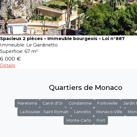
Spacieux 2 pièces – Immeuble bourgeois – Loi n°887
Immeuble:
Le Giardinetto
Superficie:
67 m²
6 000 €
Détails
Quartiers de Monaco
Mareterra
Carré d'Or
Condamine
Fontvieille
Jardin
La Rousse - Saint Roman
Larvotto
Monaco-Ville
Mon
Monte-Carlo
Port