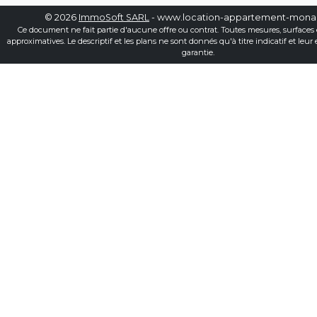
© 2026
ImmoSoft SARL
- www.location-appartement-mon
Ce document ne fait partie d'aucune offre ou contrat. Toutes mesures, surfaces 
approximatives. Le descriptif et les plans ne sont donnés qu'à titre indicatif et leur
garantie.