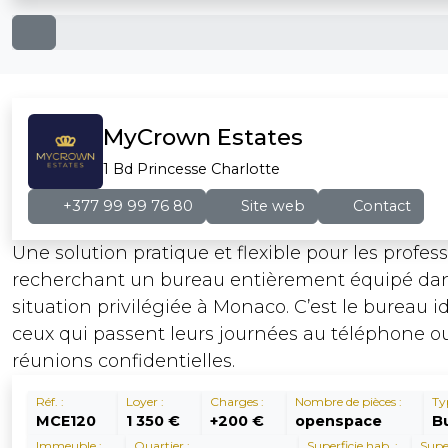
MyCrown Estates
1 Bd Princesse Charlotte
+377 99 99 76 80
Site web
Contact
Une solution pratique et flexible pour les profes
recherchant un bureau entièrement équipé da
situation privilégiée à Monaco. C’est le bureau i
ceux qui passent leurs journées au téléphone o
réunions confidentielles.
Réf. :
Loyer :
Charges :
Nombre de pièces :
Ty
MCE120
1 350 €
+200 €
openspace
B
Immeuble :
Quartier :
Superficie hab. :
Super