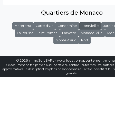
Quartiers de Monaco
Mareterra
Carré d'Or
Condamine
Fontvieille
Jardin
La Rousse - Saint Roman
Larvotto
Monaco-Ville
Mon
Monte-Carlo
Port
© 2026
ImmoSoft SARL
- www.location-appartement-mon
Ce document ne fait partie d'aucune offre ou contrat. Toutes mesures, surfaces 
approximatives. Le descriptif et les plans ne sont donnés qu'à titre indicatif et leur
garantie.