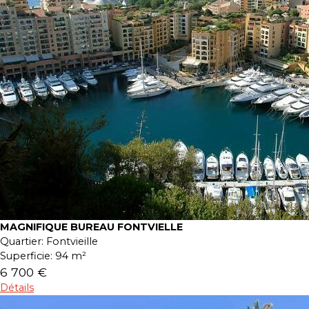
MAGNIFIQUE BUREAU FONTVIELLE
Quartier:
Fontvieille
Superficie:
94 m²
6 700 €
Détails