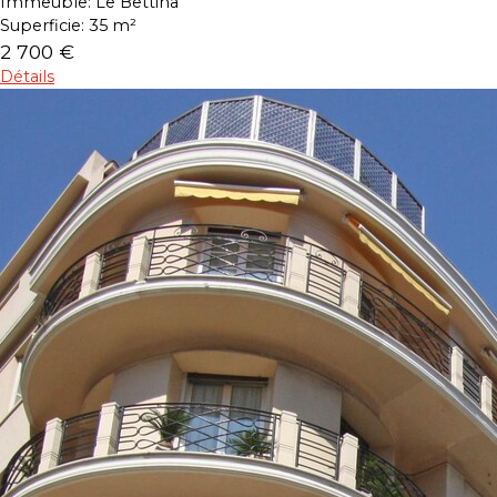
Immeuble:
Le Bettina
Superficie:
35 m²
2 700 €
Détails