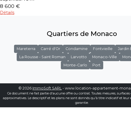
8 600 €
Détails
Quartiers de Monaco
Mareterra
Carré d'Or
Condamine
Fontvieille
Jardin
La Rousse - Saint Roman
Larvotto
Monaco-Ville
Mon
Monte-Carlo
Port
© 2026
ImmoSoft SARL
- www.location-appartement-mon
Ce document ne fait partie d'aucune offre ou contrat. Toutes mesures, surfaces 
approximatives. Le descriptif et les plans ne sont donnés qu'à titre indicatif et leur
garantie.