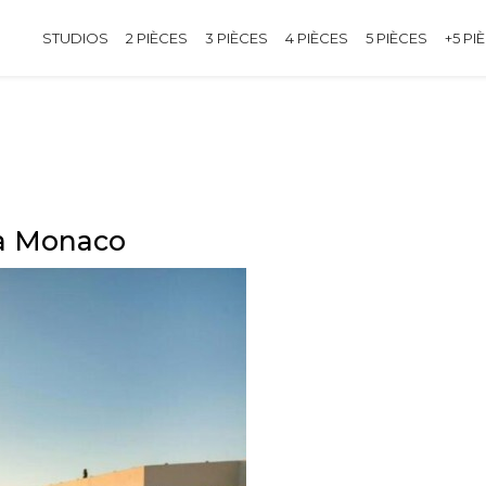
STUDIOS
2 PIÈCES
3 PIÈCES
4 PIÈCES
5 PIÈCES
+5 PI
 à Monaco