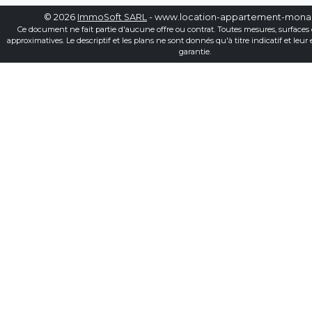
© 2026
ImmoSoft SARL
- www.location-appartement-mon
Ce document ne fait partie d'aucune offre ou contrat. Toutes mesures, surfaces 
approximatives. Le descriptif et les plans ne sont donnés qu'à titre indicatif et leur
garantie.