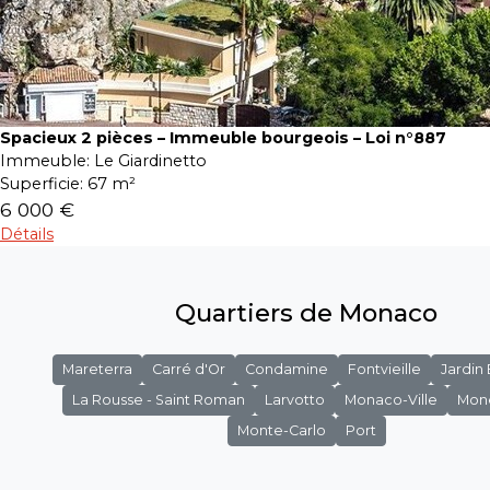
Spacieux 2 pièces – Immeuble bourgeois – Loi n°887
Immeuble:
Le Giardinetto
Superficie:
67 m²
6 000 €
Détails
Quartiers de Monaco
Mareterra
Carré d'Or
Condamine
Fontvieille
Jardin
La Rousse - Saint Roman
Larvotto
Monaco-Ville
Mon
Monte-Carlo
Port