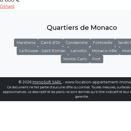
Détails
Quartiers de Monaco
Mareterra
Carré d'Or
Condamine
Fontvieille
Jardin
La Rousse - Saint Roman
Larvotto
Monaco-Ville
Mon
Monte-Carlo
Port
© 2026
ImmoSoft SARL
- www.location-appartement-mon
Ce document ne fait partie d'aucune offre ou contrat. Toutes mesures, surfaces 
approximatives. Le descriptif et les plans ne sont donnés qu'à titre indicatif et leur
garantie.