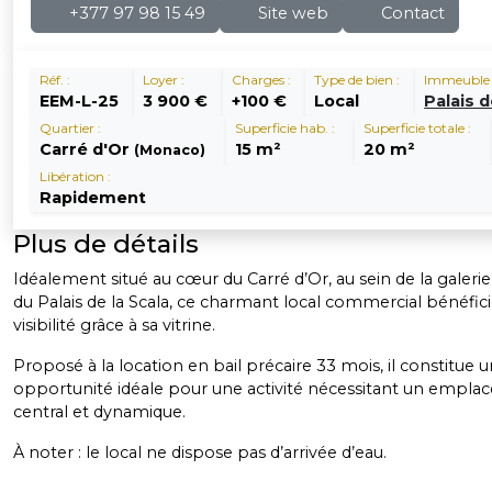
+377 97 98 15 49
Site web
Contact
Réf. :
Loyer :
Charges :
Type de bien :
Immeuble 
EEM-L-25
3 900 €
+100 €
Local
Palais d
Quartier :
Superficie hab. :
Superficie totale :
Carré d'Or
15 m²
20 m²
(Monaco)
Libération :
Rapidement
Plus de détails
Idéalement situé au cœur du Carré d’Or, au sein de la galer
du Palais de la Scala, ce charmant local commercial bénéfici
visibilité grâce à sa vitrine.
Proposé à la location en bail précaire 33 mois, il constitue 
opportunité idéale pour une activité nécessitant un empl
central et dynamique.
À noter : le local ne dispose pas d’arrivée d’eau.