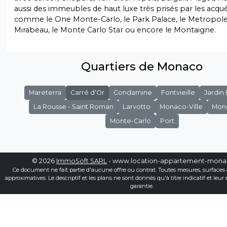
aussi des immeubles de haut luxe très prisés par les acqu
comme le One Monte-Carlo, le Park Palace, le Metropole,
Mirabeau, le Monte Carlo Star ou encore le Montaigne.
Quartiers de Monaco
Mareterra
Carré d'Or
Condamine
Fontvieille
Jardin
La Rousse - Saint Roman
Larvotto
Monaco-Ville
Mon
Monte-Carlo
Port
© 2026
ImmoSoft SARL
- www.location-appartement-mon
Ce document ne fait partie d'aucune offre ou contrat. Toutes mesures, surfaces 
approximatives. Le descriptif et les plans ne sont donnés qu'à titre indicatif et leur
garantie.