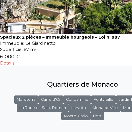
Spacieux 2 pièces – Immeuble bourgeois – Loi n°887
Immeuble:
Le Giardinetto
Superficie:
67 m²
6 000 €
Détails
Quartiers de Monaco
Mareterra
Carré d'Or
Condamine
Fontvieille
Jardin
La Rousse - Saint Roman
Larvotto
Monaco-Ville
Mon
Monte-Carlo
Port