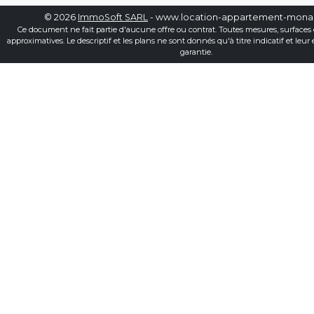
© 2026
ImmoSoft SARL
- www.location-appartement-mon
Ce document ne fait partie d'aucune offre ou contrat. Toutes mesures, surfaces 
approximatives. Le descriptif et les plans ne sont donnés qu'à titre indicatif et leur
garantie.