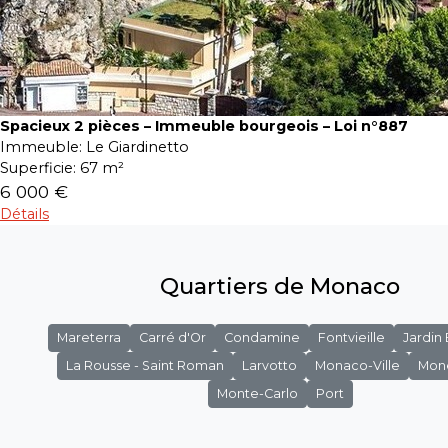
Spacieux 2 pièces – Immeuble bourgeois – Loi n°887
Immeuble:
Le Giardinetto
Superficie:
67 m²
6 000 €
Détails
Quartiers de Monaco
Mareterra
Carré d'Or
Condamine
Fontvieille
Jardin
La Rousse - Saint Roman
Larvotto
Monaco-Ville
Mon
Monte-Carlo
Port