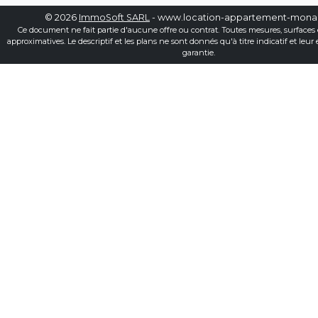
© 2026
ImmoSoft SARL
- www.location-appartement-mon
Ce document ne fait partie d'aucune offre ou contrat. Toutes mesures, surfaces 
approximatives. Le descriptif et les plans ne sont donnés qu'à titre indicatif et leur
garantie.