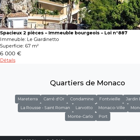
Spacieux 2 pièces – Immeuble bourgeois – Loi n°887
Immeuble:
Le Giardinetto
Superficie:
67 m²
6 000 €
Détails
Quartiers de Monaco
Mareterra
Carré d'Or
Condamine
Fontvieille
Jardin
La Rousse - Saint Roman
Larvotto
Monaco-Ville
Mon
Monte-Carlo
Port