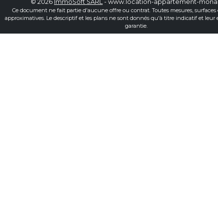
© 2026
ImmoSoft SARL
- www.location-appartement-mon
Ce document ne fait partie d'aucune offre ou contrat. Toutes mesures, surfaces 
approximatives. Le descriptif et les plans ne sont donnés qu'à titre indicatif et leur
garantie.