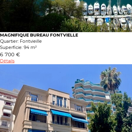
MAGNIFIQUE BUREAU FONTVIELLE
Quartier:
Fontvieille
Superficie:
94 m²
6 700 €
Détails