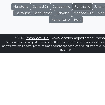
Mareterra
Carré d'Or
Condamine
Fontvieille
Jardin
La Rousse - Saint Roman
Larvotto
Monaco-Ville
Mon
Monte-Carlo
Port
© 2026
ImmoSoft SARL
- www.location-appartement-mon
Ce document ne fait partie d'aucune offre ou contrat. Toutes mesures, surfaces 
approximatives. Le descriptif et les plans ne sont donnés qu'à titre indicatif et leur
garantie.