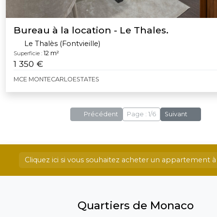
Bureau à la location - Le Thales.
Le Thalès (Fontvieille)
12 m²
Superficie :
1 350 €
MCE MONTECARLOESTATES
Précédent
Page : 1/6
Suivant
Cliquez ici si vous souhaitez acheter un appartement
Quartiers de Monaco