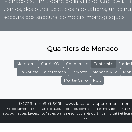
Monaco est limitrophe de la ville de Cap d'Ail. Il 
usines, des bureaux et des habitations, un cent
secours des sapeurs-pompiers monégasques.
Quartiers de Monaco
Mareterra
Carré d'Or
Condamine
Fontvieille
Jardin
La Rousse - Saint Roman
Larvotto
Monaco-Ville
Mon
Monte-Carlo
Port
© 2026
ImmoSoft SARL
- www.location-appartement-mon
Ce document ne fait partie d'aucune offre ou contrat. Toutes mesures, surfaces 
approximatives. Le descriptif et les plans ne sont donnés qu'à titre indicatif et leur
garantie.