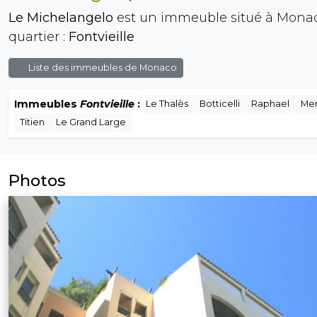
Le Michelangelo
est un immeuble situé à Monac
quartier :
Fontvieille
Liste des immeubles de Monaco
Immeubles
Fontvieille
:
Le Thalès
Botticelli
Raphael
Me
Titien
Le Grand Large
Photos