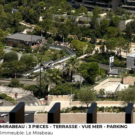
MIRABEAU : 3 PIECES - TERRASSE - VUE MER - PARKING
Immeuble:
Le Mirabeau