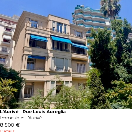
L'Aurivé - Rue Louis Aureglia
Immeuble:
L'Aurivé
8 500 €
Détails