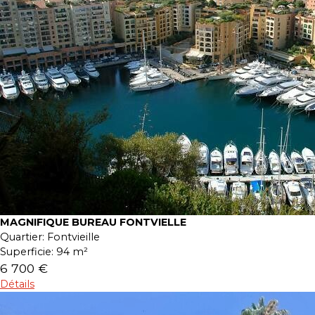
MAGNIFIQUE BUREAU FONTVIELLE
Quartier:
Fontvieille
Superficie:
94 m²
6 700 €
Détails