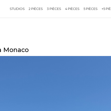
STUDIOS
2 PIÈCES
3 PIÈCES
4 PIÈCES
5 PIÈCES
+5 PI
 à Monaco