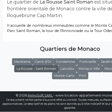
Le quartier de
La Rousse Saint Roman
est situé
frontière orientale de Monaco contre la ville d
Roquebrune Cap Martin.
Il accueille de nombreux immeubles comme le Monte Car
Parc Saint Roman, la tour de l'Annonciade ou la Tour Ode
Quartiers de Monaco
Mareterra
Carré d'Or
Condamine
Fontvieille
Jardin
La Rousse - Saint Roman
Larvotto
Monaco-Ville
Mon
Monte-Carlo
Port
© 2026
ImmoSoft SARL
- www.location-appartement-mon
Ce document ne fait partie d'aucune offre ou contrat. Toutes mesures, surfaces 
approximatives. Le descriptif et les plans ne sont donnés qu'à titre indicatif et leur
garantie.