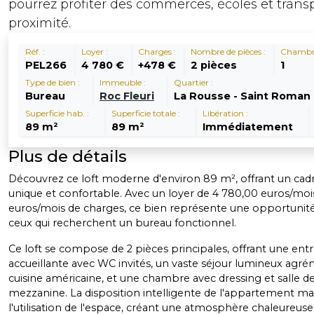
pourrez profiter des commerces, écoles et trans
proximité.
Réf. :
Loyer :
Charges :
Nombre de pièces :
Chambre
PEL266
4 780 €
+478 €
2 pièces
1
Type de bien :
Immeuble :
Quartier :
Bureau
Roc Fleuri
La Rousse - Saint Roman
Superficie hab. :
Superficie totale :
Libération :
89 m²
89 m²
Immédiatement
Plus de détails
Découvrez ce loft moderne d'environ 89 m², offrant un cadr
unique et confortable. Avec un loyer de 4 780,00 euros/moi
euros/mois de charges, ce bien représente une opportunité
ceux qui recherchent un bureau fonctionnel.
Ce loft se compose de 2 pièces principales, offrant une ent
accueillante avec WC invités, un vaste séjour lumineux agr
cuisine américaine, et une chambre avec dressing et salle d
mezzanine. La disposition intelligente de l'appartement m
l'utilisation de l'espace, créant une atmosphère chaleureuse 