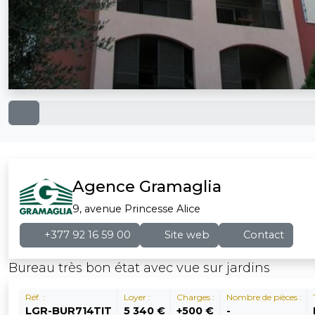
Agence Gramaglia
9, avenue Princesse Alice
+377 92 16 59 00
Site web
Contact
Bureau très bon état avec vue sur jardins
Réf. :
Loyer :
Charges :
Nombre de pièces :
LGR-BUR714TIT
5 340 €
+500 €
-