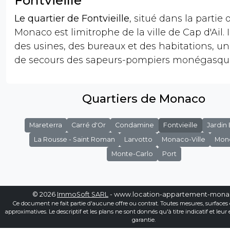
Le quartier de Fontvieille
, situé dans la partie
Monaco est limitrophe de la ville de Cap d'Ail. I
des usines, des bureaux et des habitations, un
de secours des sapeurs-pompiers monégasqu
Quartiers de Monaco
Mareterra
Carré d'Or
Condamine
Fontvieille
Jardin
La Rousse - Saint Roman
Larvotto
Monaco-Ville
Mon
Monte-Carlo
Port
© 2026
ImmoSoft SARL
- www.location-appartement-mon
Ce document ne fait partie d'aucune offre ou contrat. Toutes mesures, surfaces 
approximatives. Le descriptif et les plans ne sont donnés qu'à titre indicatif et leur
garantie.