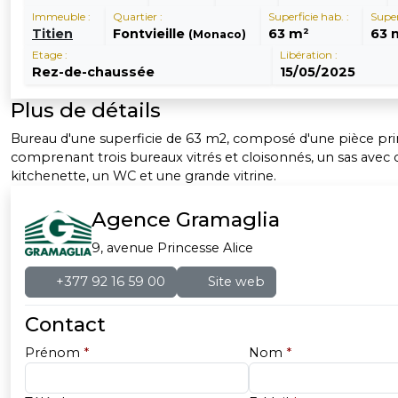
Immeuble :
Quartier :
Superficie hab. :
Super
Titien
Fontvieille
63 m²
63 
(Monaco)
Etage :
Libération :
Rez-de-chaussée
15/05/2025
Plus de détails
Bureau d'une superficie de 63 m2, composé d'une pièce pri
comprenant trois bureaux vitrés et cloisonnés, un sas avec 
kitchenette, un WC et une grande vitrine.
Agence Gramaglia
9, avenue Princesse Alice
+377 92 16 59 00
Site web
Contact
Prénom
*
Nom
*