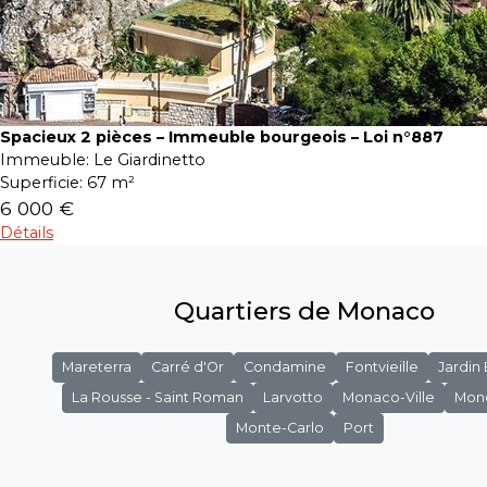
Spacieux 2 pièces – Immeuble bourgeois – Loi n°887
Immeuble:
Le Giardinetto
Superficie:
67 m²
6 000 €
Détails
Quartiers de Monaco
Mareterra
Carré d'Or
Condamine
Fontvieille
Jardin
La Rousse - Saint Roman
Larvotto
Monaco-Ville
Mon
Monte-Carlo
Port