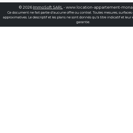
© 2026
ImmoSoft SARL
- www.location-appartement-mon
Ce document ne fait partie d'aucune offre ou contrat. Toutes mesures, surfaces 
approximatives. Le descriptif et les plans ne sont donnés qu'à titre indicatif et leur
garantie.