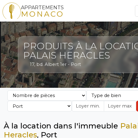
APPARTEMENTS
MONACO
PRODUITS À LA LOCATI
PALAIS HERACLES
17, bd. Albert 1er - Port
À la location dans l'immeuble
Pala
Heracles
, Port