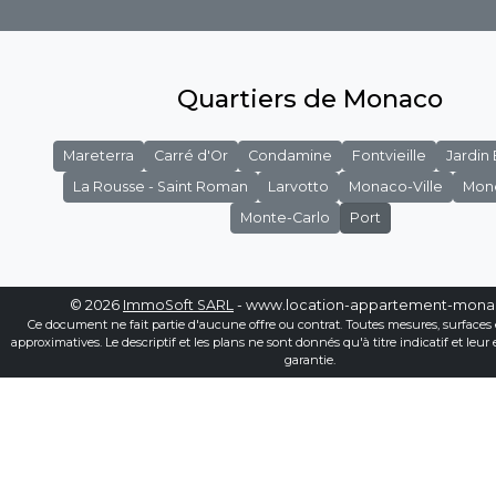
Quartiers de Monaco
Mareterra
Carré d'Or
Condamine
Fontvieille
Jardin
La Rousse - Saint Roman
Larvotto
Monaco-Ville
Mon
Monte-Carlo
Port
© 2026
ImmoSoft SARL
- www.location-appartement-mon
Ce document ne fait partie d'aucune offre ou contrat. Toutes mesures, surfaces 
approximatives. Le descriptif et les plans ne sont donnés qu'à titre indicatif et leur
garantie.