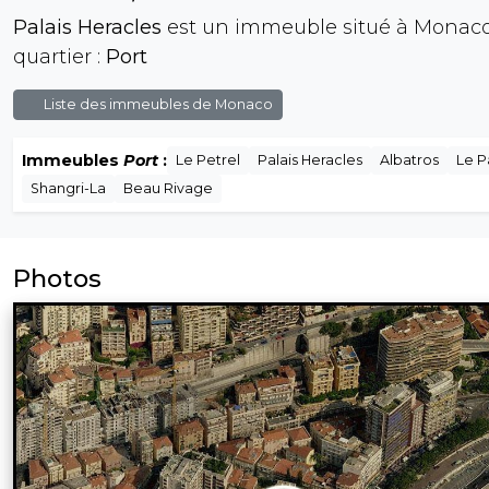
Palais Heracles
est un immeuble situé à Monaco
quartier :
Port
Liste des immeubles de Monaco
Immeubles
Port
:
Le Petrel
Palais Heracles
Albatros
Le 
Shangri-La
Beau Rivage
Photos