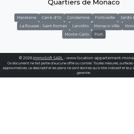
Quartiers de Monaco
Mareterra
Carré d'Or
Condamine
Fontvieille
Jardin
La Rousse - Saint Roman
Larvotto
Monaco-Ville
Mon
Monte-Carlo
Port
© 2026
ImmoSoft SARL
- www.location-appartement-mon
Ce document ne fait partie d'aucune offre ou contrat. Toutes mesures, surfaces 
approximatives. Le descriptif et les plans ne sont donnés qu'à titre indicatif et leur
garantie.