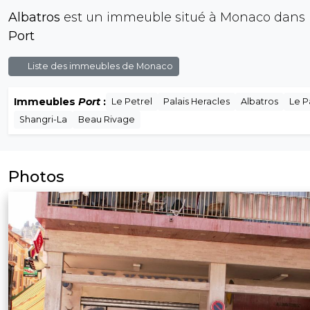
Albatros
est un immeuble situé à Monaco dans le
Port
Liste des immeubles de Monaco
Immeubles
Port
:
Le Petrel
Palais Heracles
Albatros
Le 
Shangri-La
Beau Rivage
Photos