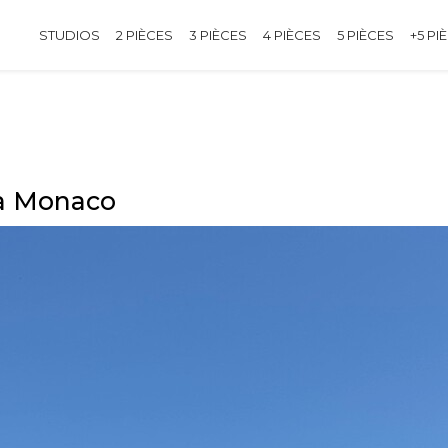
STUDIOS
2 PIÈCES
3 PIÈCES
4 PIÈCES
5 PIÈCES
+5 PI
 à Monaco