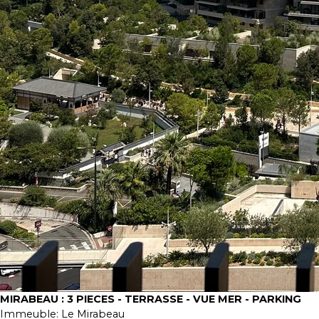
MIRABEAU : 3 PIECES - TERRASSE - VUE MER - PARKING
Immeuble:
Le Mirabeau