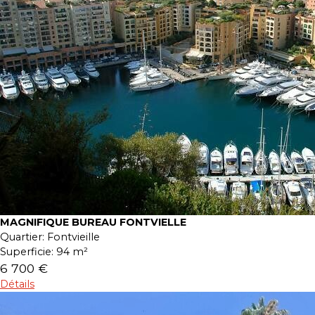
MAGNIFIQUE BUREAU FONTVIELLE
Quartier:
Fontvieille
Superficie:
94 m²
6 700 €
Détails