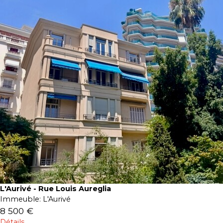
L'Aurivé - Rue Louis Aureglia
Immeuble:
L'Aurivé
8 500 €
Détails