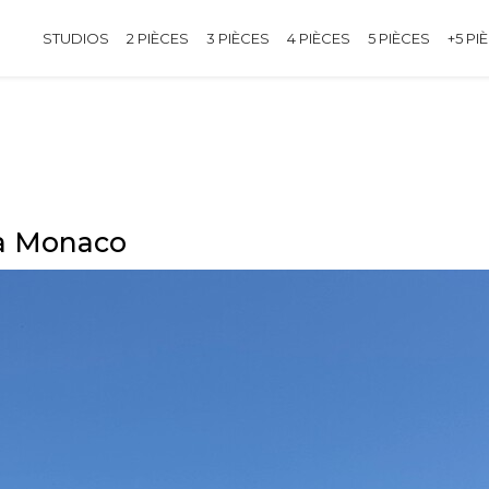
STUDIOS
2 PIÈCES
3 PIÈCES
4 PIÈCES
5 PIÈCES
+5 PI
 à Monaco