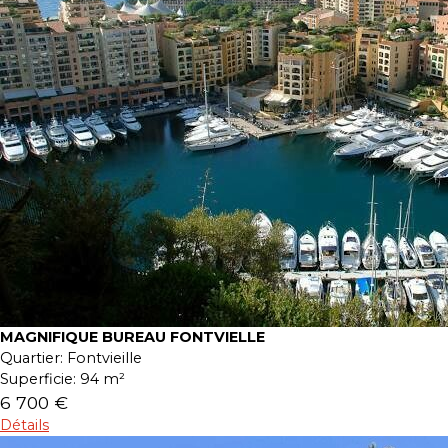
MAGNIFIQUE BUREAU FONTVIELLE
Quartier:
Fontvieille
Superficie:
94 m²
6 700 €
Détails