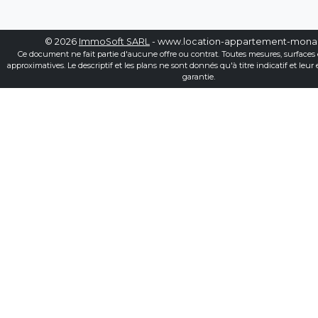
© 2026
ImmoSoft SARL
- www.location-appartement-mon
Ce document ne fait partie d'aucune offre ou contrat. Toutes mesures, surfaces 
approximatives. Le descriptif et les plans ne sont donnés qu'à titre indicatif et leur
garantie.