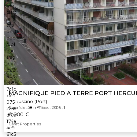
MAGNIFIQUE PIED A TERRE PORT HERCU
Ruscino (Port)
58 m²
2
1
Superficie :
Pièces :
SDB :
6 000 €
Carat Properties