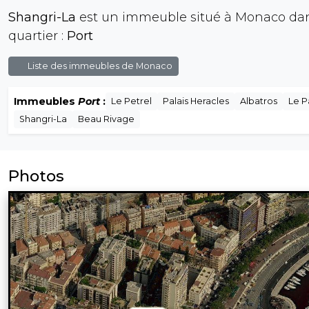
Shangri-La
est un immeuble situé à Monaco dan
quartier :
Port
Liste des immeubles de Monaco
Immeubles
Port
:
Le Petrel
Palais Heracles
Albatros
Le 
Shangri-La
Beau Rivage
Photos