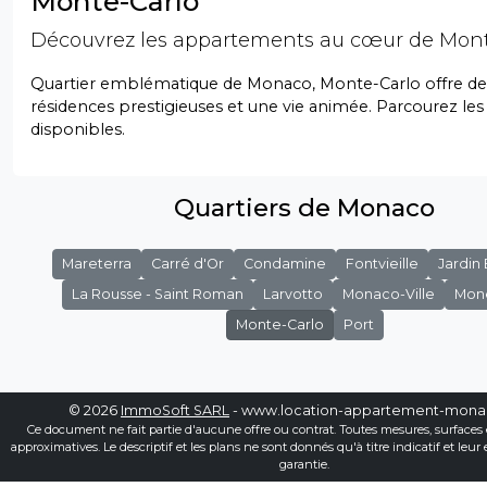
Monte-Carlo
Découvrez les appartements au cœur de Mont
Quartier emblématique de Monaco, Monte-Carlo offre de
résidences prestigieuses et une vie animée. Parcourez les
disponibles.
Quartiers de Monaco
Mareterra
Carré d'Or
Condamine
Fontvieille
Jardin
La Rousse - Saint Roman
Larvotto
Monaco-Ville
Mon
Monte-Carlo
Port
© 2026
ImmoSoft SARL
- www.location-appartement-mon
Ce document ne fait partie d'aucune offre ou contrat. Toutes mesures, surfaces 
approximatives. Le descriptif et les plans ne sont donnés qu'à titre indicatif et leur
garantie.