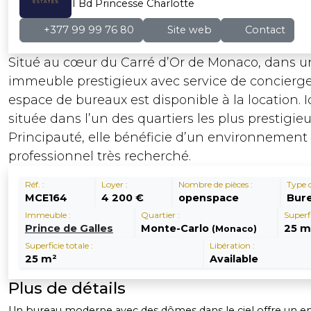
1 Bd Princesse Charlotte
+377 99 99 76 80
Site web
Contact
Situé au cœur du Carré d’Or de Monaco, dans u
immeuble prestigieux avec service de concierger
espace de bureaux est disponible à la location.
située dans l’un des quartiers les plus prestigieu
Principauté, elle bénéficie d’un environnement
professionnel très recherché.
Réf. :
Loyer :
Nombre de pièces :
Type d
MCE164
4 200 €
openspace
Bur
Immeuble :
Quartier :
Superfi
Prince de Galles
Monte-Carlo
25 m
(Monaco)
Superficie totale :
Libération :
25 m²
Available
Plus de détails
Un bureau moderne avec des dômes dans le ciel offre un 