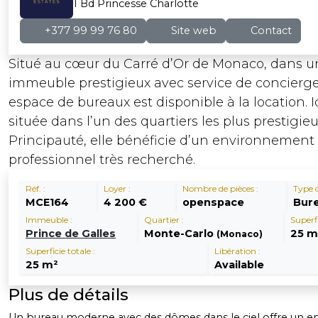
1 Bd Princesse Charlotte
+377 99 99 76 80
Site web
Contact
Situé au cœur du Carré d’Or de Monaco, dans u
immeuble prestigieux avec service de concierger
espace de bureaux est disponible à la location.
située dans l’un des quartiers les plus prestigieu
Principauté, elle bénéficie d’un environnement
professionnel très recherché.
Réf. :
Loyer :
Nombre de pièces :
Type d
MCE164
4 200 €
openspace
Bur
Immeuble :
Quartier :
Superfi
Prince de Galles
Monte-Carlo
25 m
(Monaco)
Superficie totale :
Libération :
25 m²
Available
Plus de détails
Un bureau moderne avec des dômes dans le ciel offre un 