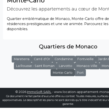
Monte-Carlo
Découvrez les appartements au cœur de Mont
Quartier emblématique de Monaco, Monte-Carlo offre de
résidences prestigieuses et une vie animée. Parcourez les
disponibles.
Quartiers de Monaco
Mareterra
Carré d'Or
Condamine
Fontvieille
Jardin
La Rousse - Saint Roman
Larvotto
Monaco-Ville
Mon
Monte-Carlo
Port
© 2026
ImmoSoft SARL
- www.location-appartement-mon
Ce document ne fait partie d'aucune offre ou contrat. Toutes mesures, surfaces 
approximatives. Le descriptif et les plans ne sont donnés qu'à titre indicatif et leur
garantie.