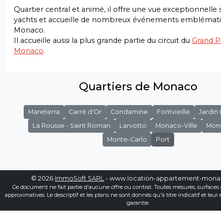
Quartier central et animé, il offre une vue exceptionnelle s
yachts et accueille de nombreux événements emblémati
Monaco.
Il accueille aussi la plus grande partie du circuit du
Grand P
Monaco
.
Quartiers de Monaco
Mareterra
Carré d'Or
Condamine
Fontvieille
Jardin
La Rousse - Saint Roman
Larvotto
Monaco-Ville
Mon
Monte-Carlo
Port
© 2026
ImmoSoft SARL
- www.location-appartement-mon
Ce document ne fait partie d'aucune offre ou contrat. Toutes mesures, surfaces 
approximatives. Le descriptif et les plans ne sont donnés qu'à titre indicatif et leur
garantie.