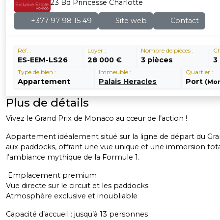
23 Bd Princesse Charlotte
+377 97 98 15 49
Site web
Contact
Réf. :
Loyer :
Nombre de pièces :
Ch
ES-EEM-LS26
28 000 €
3 pièces
3
Type de bien :
Immeuble :
Quartier :
Appartement
Palais Heracles
Port
(Mo
Plus de détails
Vivez le Grand Prix de Monaco au cœur de l’action !
Appartement idéalement situé sur la ligne de départ du Gran
aux paddocks, offrant une vue unique et une immersion tot
l’ambiance mythique de la Formule 1.
Emplacement premium
Vue directe sur le circuit et les paddocks
Atmosphère exclusive et inoubliable
Capacité d’accueil : jusqu’à 13 personnes