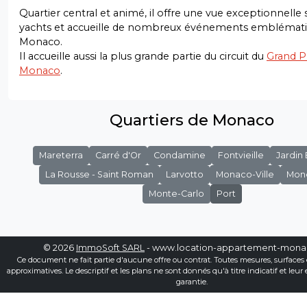
Quartier central et animé, il offre une vue exceptionnelle s
yachts et accueille de nombreux événements emblémati
Monaco.
Il accueille aussi la plus grande partie du circuit du
Grand P
Monaco
.
Quartiers de Monaco
Mareterra
Carré d'Or
Condamine
Fontvieille
Jardin
La Rousse - Saint Roman
Larvotto
Monaco-Ville
Mon
Monte-Carlo
Port
© 2026
ImmoSoft SARL
- www.location-appartement-mon
Ce document ne fait partie d'aucune offre ou contrat. Toutes mesures, surfaces 
approximatives. Le descriptif et les plans ne sont donnés qu'à titre indicatif et leur
garantie.