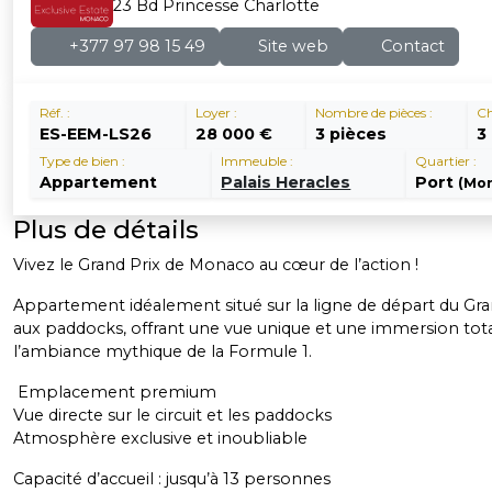
23 Bd Princesse Charlotte
+377 97 98 15 49
Site web
Contact
Réf. :
Loyer :
Nombre de pièces :
Ch
ES-EEM-LS26
28 000 €
3 pièces
3
Type de bien :
Immeuble :
Quartier :
Appartement
Palais Heracles
Port
(Mo
Plus de détails
Vivez le Grand Prix de Monaco au cœur de l’action !
Appartement idéalement situé sur la ligne de départ du Gran
aux paddocks, offrant une vue unique et une immersion tot
l’ambiance mythique de la Formule 1.
Emplacement premium
Vue directe sur le circuit et les paddocks
Atmosphère exclusive et inoubliable
Capacité d’accueil : jusqu’à 13 personnes